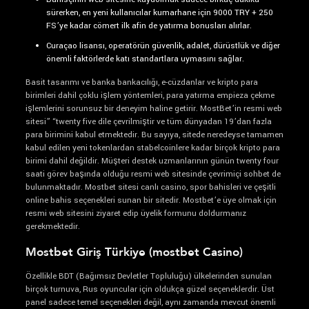
sürerken, en yeni kullanıcılar kumarhane için 9000 TRY + 250
FS’ye kadar cömert ilk afin de yatırma bonusları alırlar.
Curaçao lisansı, operatörün güvenlik, adalet, dürüstlük ve diğer
önemli faktörlerde katı standartlara uymasını sağlar.
Basit tasarımı ve banka bankacılığı, e-cüzdanlar ve kripto para
birimleri dahil çoklu işlem yöntemleri, para yatırma empieza çekme
işlemlerini sorunsuz bir deneyim haline getirir. MostBet’in resmi web
sitesi” “twenty five dile çevrilmiştir ve tüm dünyadan 19’dan fazla
para birimini kabul etmektedir. Bu sayıya, sitede neredeyse tamamen
kabul edilen yeni tokenlardan stabelcoinlere kadar birçok kripto para
birimi dahil değildir. Müşteri destek uzmanlarının günün twenty four
saati görev başında olduğu resmi web sitesinde çevrimiçi sohbet de
bulunmaktadır. Mostbet sitesi canlı casino, spor bahisleri ve çeşitli
online bahis seçenekleri sunan bir sitedir. Mostbet’e üye olmak için
resmi web sitesini ziyaret edip üyelik formunu doldurmanız
gerekmektedir.
Mostbet Giriş Türkiye (mostbet Casino)
Özellikle BDT (Bağımsız Devletler Topluluğu) ülkelerinden sunulan
birçok turnuva, Rus oyuncular için oldukça güzel seçeneklerdir. Üst
panel sadece temel seçenekleri değil, aynı zamanda mevcut önemli