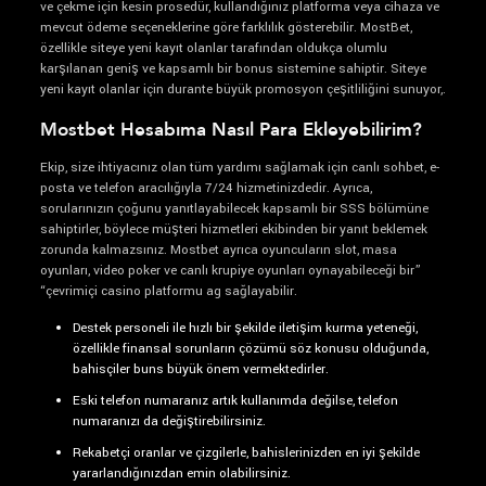
ve çekme için kesin prosedür, kullandığınız platforma veya cihaza ve
mevcut ödeme seçeneklerine göre farklılık gösterebilir. MostBet,
özellikle siteye yeni kayıt olanlar tarafından oldukça olumlu
karşılanan geniş ve kapsamlı bir bonus sistemine sahiptir. Siteye
yeni kayıt olanlar için durante büyük promosyon çeşitliliğini sunuyor,.
Mostbet Hesabıma Nasıl Para Ekleyebilirim?
Ekip, size ihtiyacınız olan tüm yardımı sağlamak için canlı sohbet, e-
posta ve telefon aracılığıyla 7/24 hizmetinizdedir. Ayrıca,
sorularınızın çoğunu yanıtlayabilecek kapsamlı bir SSS bölümüne
sahiptirler, böylece müşteri hizmetleri ekibinden bir yanıt beklemek
zorunda kalmazsınız. Mostbet ayrıca oyuncuların slot, masa
oyunları, video poker ve canlı krupiye oyunları oynayabileceği bir”
“çevrimiçi casino platformu ag sağlayabilir.
Destek personeli ile hızlı bir şekilde iletişim kurma yeteneği,
özellikle finansal sorunların çözümü söz konusu olduğunda,
bahisçiler buns büyük önem vermektedirler.
Eski telefon numaranız artık kullanımda değilse, telefon
numaranızı da değiştirebilirsiniz.
Rekabetçi oranlar ve çizgilerle, bahislerinizden en iyi şekilde
yararlandığınızdan emin olabilirsiniz.