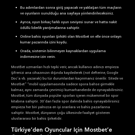
Bu adımlardan sonra giriş yapacak ve yaklaşan tüm maçların
ve oyunların sunulduğu ana sayfaya yönlendirileceksiniz.
Ayrıca, oyun birkaç farklı oyun seviyesi sunar ve hatta nakit
ödüllü liderlik yarışmalarına sahiptir.
Online bahis oyunları şirkəti olan Mostbet on elle önce onlayn
kumar pazarında izini koydu.
Orada, sistemin bilinmeyen kaynaklardan uygulama
indirmesine izin verin.
MostBet uzmanları hızlı tepki verir, ancak kullanıcı adınızı empieza
şifrenizi ana cihazınızın dışında kaydederek (not defterine, Google
Doc’a vb. yazarak) bu tür durumlardan kaçınmanız önerilir. Sitede ve
Mostbet” “mobil uygulamasında sadece spora bahse girmekle
kalmaz, aynı zamanda çevrimiçi kumarhanelerde de oynayabilirsiniz.
Mostbet, tüm dünyada popüler sporları içeren mükemmel bir spor
kitabına sahiptir. 30’dan fazla spor dalında bahis oynayabilirsiniz
empieza her biri yalnızca en iyi oranlara ve bahis pazarlarına
sahiptir. Mostbet, dünyanın çoğu ülkesinde faaliyet gösteren
uluslararası bir bahis şirketidir.
Türkiye’den Oyuncular Için Mostbet’e