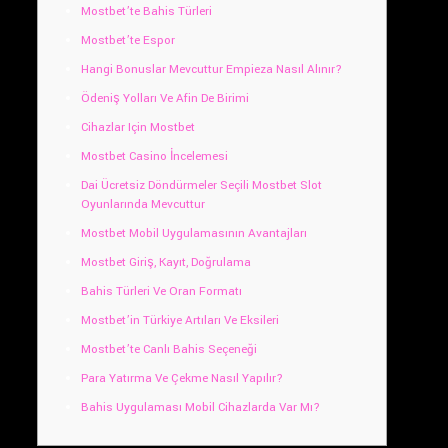
Mostbet’te Bahis Türleri
Mostbet’te Espor
Hangi Bonuslar Mevcuttur Empieza Nasıl Alınır?
Ödeniş Yolları Ve Afin De Birimi
Cihazlar Için Mostbet
Mostbet Casino İncelemesi
Dai Ücretsiz Döndürmeler Seçili Mostbet Slot
Oyunlarında Mevcuttur
Mostbet Mobil Uygulamasının Avantajları
Mostbet Giriş, Kayıt, Doğrulama
Bahis Türleri Ve Oran Formatı
Mostbet’in Türkiye Artıları Ve Eksileri
Mostbet’te Canlı Bahis Seçeneği
Para Yatırma Ve Çekme Nasıl Yapılır?
Bahis Uygulaması Mobil Cihazlarda Var Mı?