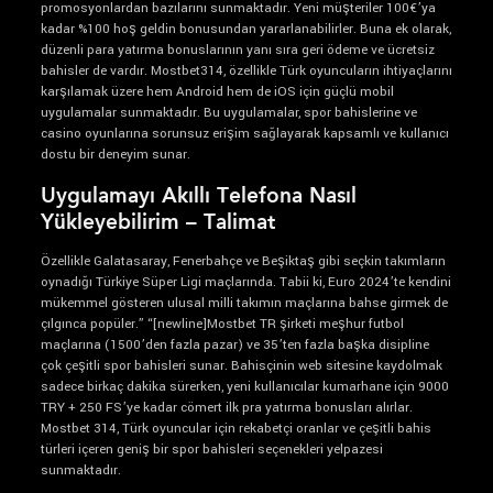
promosyonlardan bazılarını sunmaktadır. Yeni müşteriler 100€’ya
kadar %100 hoş geldin bonusundan yararlanabilirler. Buna ek olarak,
düzenli para yatırma bonuslarının yanı sıra geri ödeme ve ücretsiz
bahisler de vardır. Mostbet314, özellikle Türk oyuncuların ihtiyaçlarını
karşılamak üzere hem Android hem de iOS için güçlü mobil
uygulamalar sunmaktadır. Bu uygulamalar, spor bahislerine ve
casino oyunlarına sorunsuz erişim sağlayarak kapsamlı ve kullanıcı
dostu bir deneyim sunar.
Uygulamayı Akıllı Telefona Nasıl
Yükleyebilirim – Talimat
Özellikle Galatasaray, Fenerbahçe ve Beşiktaş gibi seçkin takımların
oynadığı Türkiye Süper Ligi maçlarında. Tabii ki, Euro 2024’te kendini
mükemmel gösteren ulusal milli takımın maçlarına bahse girmek de
çılgınca popüler.” “[newline]Mostbet TR şirketi meşhur futbol
maçlarına (1500’den fazla pazar) ve 35’ten fazla başka disipline
çok çeşitli spor bahisleri sunar. Bahisçinin web sitesine kaydolmak
sadece birkaç dakika sürerken, yeni kullanıcılar kumarhane için 9000
TRY + 250 FS’ye kadar cömert ilk pra yatırma bonusları alırlar.
Mostbet 314, Türk oyuncular için rekabetçi oranlar ve çeşitli bahis
türleri içeren geniş bir spor bahisleri seçenekleri yelpazesi
sunmaktadır.