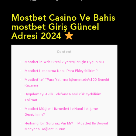
Mostbet Casino Ve Bahis
mostbet Giriş Güncel
Adresi 2024
Content
Mostbet’in Web Sitesi Ziyaretçiler Için Uygun Mu
Mostbet Hesabıma Nasıl Para Ekleyebilirim?
Mostbet’te” “Para Yatırma Işleminizde%100 Benefit
Kazanın
Uygulamayı Akıllı Telefona Nasıl Yükleyebilirim –
Talimat
Mostbet Müşteri Hizmetleri Ile Nasıl Iletişime
Geçebilirim?
Herhangi Bir Sorunuz Var Mı? – Mostbet Ile Sosyal
Medyada Bağlantı Kurun