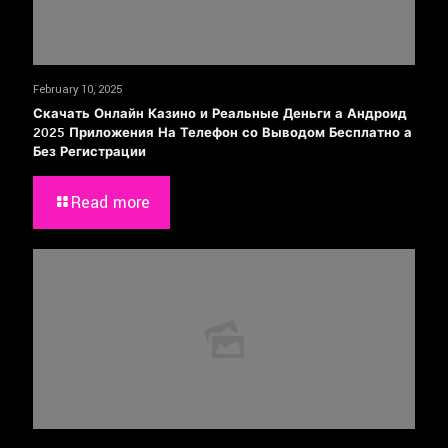
February 10, 2025
Скачать Онлайн Казино и Реальные Деньги а Андроид
2025 Приложения На Телефон со Выводом Бесплатно а
Без Регистрации
Read more