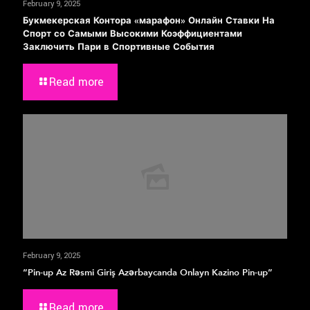
February 9, 2025
Букмекерская Контора «марафон» Онлайн Ставки На
Спорт со Самыми Высокими Коэффициентами
Заключить Пари в Спортивные События
Read more
February 9, 2025
“Pin-up Az Rəsmi Giriş Azərbaycanda Onlayn Kazino Pin-up”
Read more