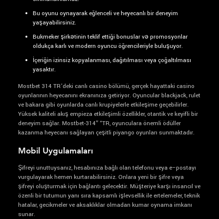
Bu oyunu oynayarak eğlenceli ve heyecanlı bir deneyim
yaşayabilirsiniz.
Bukmeker şirkətinin teklif ettiği bonuslar və promosyonlar
oldukça karlı ve modern oyuncu öğrencileriyle buluşuyor.
İçeriğin izinsiz kopyalanması, dağıtılması veya çoğaltılması
yasaktır.
Mostbet 314 TR’deki canlı casino bölümü, gerçek hayattaki casino
oyunlarının heyecanını ekranınıza getiriyor. Oyuncular blackjack, rulet
ve bakara gibi oyunlarda canlı krupiyelerle etkileşime geçebilirler.
Yüksek kaliteli akış empieza etkileşimli özellikler, otantik ve keyifli bir
deneyim sağlar. Mostbet-314″ “TR, oyunculara önemli ödüller
kazanma heyecanı sağlayan çeşitli piyango oyunları sunmaktadır.
Mobil Uygulamaları
Şifreyi unuttuysanız, hesabınıza bağlı olan telefonu veya e–postayı
vurgulayarak hemen kurtarabilirsiniz. Onlara yeni bir şifre veya
şifreyi oluşturmak için bağlantı gelecektir. Müşteriye karşı insancıl ve
özenli bir tutumun yanı sıra kapsamlı işlevsellik ile ertelemeler, teknik
hatalar, gecikmeler ve aksaklıklar olmadan kumar oynama imkanı
sunar.