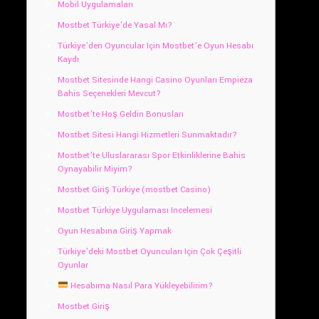
Mobil Uygulamaları
Mostbet Türkiye’de Yasal Mı?
Türkiye’den Oyuncular Için Mostbet’e Oyun Hesabı
Kaydı
Mostbet Sitesinde Hangi Casino Oyunları Empieza
Bahis Seçenekleri Mevcut?
Mostbet’te Hoş Geldin Bonusları
Mostbet Sitesi Hangi Hizmetleri Sunmaktadır?
Mostbet’te Uluslararası Spor Etkinliklerine Bahis
Oynayabilir Miyim?
Mostbet Giriş Türkiye (mostbet Casino)
Mostbet Türkiye Uygulaması Incelemesi
Oyun Hesabına Giriş Yapmak
Türkiye’deki Mostbet Oyuncuları Için Çok Çeşitli
Oyunlar
Hesabıma Nasıl Para Yükleyebilirim?
Mostbet Giriş