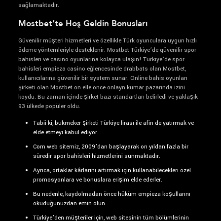
sağlamaktadır.
Mostbet’te Hoş Geldin Bonusları
Güvenilir müşteri hizmetleri ve özellikle Türk oyunculara uygun hızlı
ödeme yöntemleriyle desteklenir. Mostbet Türkiye’de güvenilir spor
bahisleri ve casino oyunlarına kolayca ulaşın! Türkiye’de spor
bahisleri empieza casino eğlencesinde drabbats olan Mostbet,
kullanıcılarına güvenilir bir system sunar. Online bahis oyunları
şirkəti olan Mostbet on elle önce onlayn kumar pazarında izini
koydu. Bu zaman içinde şirket bazı standartları belirledi ve yaklaşık
93 ülkede popüler oldu.
Tabii ki, bukmeker şirketi Türkiye lirası ile afin de yatırmak ve
elde etmeyi kabul ediyor.
Com web sitemiz, 2009’dan başlayarak on yıldan fazla bir
süredir spor bahisleri hizmetlerini sunmaktadır.
Ayrıca, ortaklar kârlarını artırmak için kullanabilecekleri özel
promosyonlara ve bonuslara erişim elde ederler.
Bu nedenle, kaydolmadan önce hüküm empieza koşullarını
okuduğunuzdan emin olun.
Türkiye’den müşteriler için, web sitesinin tüm bölümlerinin