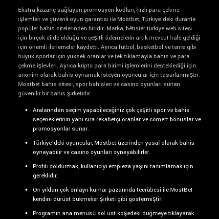
Ekstra kazanç sağlayan promosyon kodları, hızlı para çekme
işlemleri ve güvenli oyun garantisi ile Mostbet, Türkiye’deki durante
popüler bahis sitelerinden biridir. Marka, bêtisier türkiye web sitesi
için birçok dilde olduğu ve çeşitli ödemelerin artık mevcut hale geldiği
için önemli ilerlemeler kaydetti. Ayrıca futbol, basketbol ve tenis gibi
büyük sporlar için yüksek oranlar ve tek tıklamayla bahis ve para
çekme işlevleri. Ayrıca kripto para birimi işlemlerini desteklediği için
anonim olarak bahis oynamak isteyen oyuncular için tasarlanmıştır.
Mostbet bahis sitesi, spor bahisleri ve casino oyunları sunan
güvenilir bir bahis şirketidir.
Aralarından seçim yapabileceğiniz çok çeşitli spor ve bahis
seçeneklerinin yanı sıra rekabetçi oranlar ve cömert bonuslar ve
promosyonlar sunar.
Türkiye’deki oyuncular, Mostbet üzerinden yasal olarak bahis
oynayabilir ve casino oyunları oynayabilirler.
Profili doldurmak, kullanıcıyı empieza yaşını tanımlamak için
gereklidir.
On yıldan çok onlayn kumar pazarında tecrübesi ile MostBet
kendini dürüst bukmeker şirketi gibi göstermiştir.
Programın ana menüsü sol üst köşedeki düğmeye tıklayarak