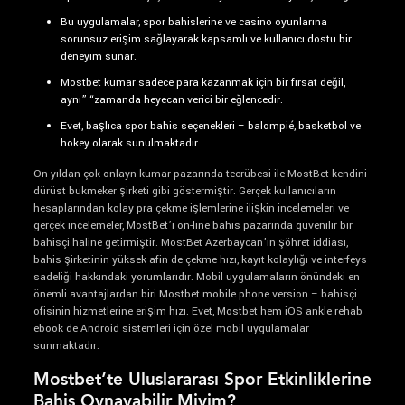
Bu uygulamalar, spor bahislerine ve casino oyunlarına
sorunsuz erişim sağlayarak kapsamlı ve kullanıcı dostu bir
deneyim sunar.
Mostbet kumar sadece para kazanmak için bir fırsat değil,
aynı” “zamanda heyecan verici bir eğlencedir.
Evet, başlıca spor bahis seçenekleri – balompié, basketbol ve
hokey olarak sunulmaktadır.
On yıldan çok onlayn kumar pazarında tecrübesi ile MostBet kendini
dürüst bukmeker şirketi gibi göstermiştir. Gerçek kullanıcıların
hesaplarından kolay pra çekme işlemlerine ilişkin incelemeleri ve
gerçek incelemeler, MostBet’i on-line bahis pazarında güvenilir bir
bahisçi haline getirmiştir. MostBet Azerbaycan’ın şöhret iddiası,
bahis şirketinin yüksek afin de çekme hızı, kayıt kolaylığı ve interfeys
sadeliği hakkındaki yorumlarıdır. Mobil uygulamaların önündeki en
önemli avantajlardan biri Mostbet mobile phone version – bahisçi
ofisinin hizmetlerine erişim hızı. Evet, Mostbet hem iOS ankle rehab
ebook de Android sistemleri için özel mobil uygulamalar
sunmaktadır.
Mostbet’te Uluslararası Spor Etkinliklerine
Bahis Oynayabilir Miyim?